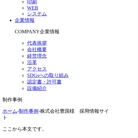
印刷
WEB
システム
企業情報
COMPANY
企業情報
代表挨拶
会社概要
経営理念
沿革
アクセス
SDGsへの取り組み
認定書・許可書
設備紹介
制作事例
ホーム
›
制作事例
›
株式会社豊国様 採用情報サイ
ト
ここから本文です。