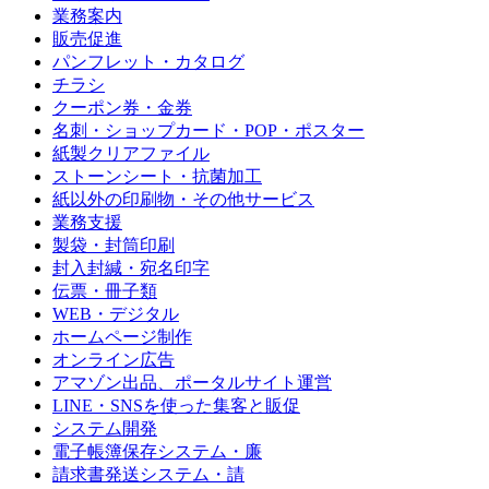
業務案内
販売促進
パンフレット・カタログ
チラシ
クーポン券・金券
名刺・ショップカード・POP・ポスター
紙製クリアファイル
ストーンシート・抗菌加工
紙以外の印刷物・その他サービス
業務支援
製袋・封筒印刷
封入封緘・宛名印字
伝票・冊子類
WEB・デジタル
ホームページ制作
オンライン広告
アマゾン出品、ポータルサイト運営
LINE・SNSを使った集客と販促
システム開発
電子帳簿保存システム・廉
請求書発送システム・請