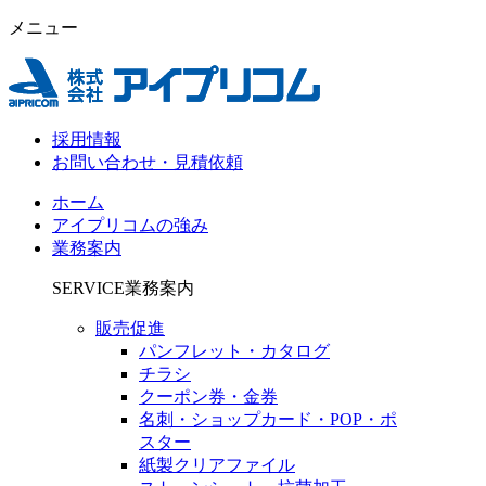
メニュー
採用情報
お問い合わせ・見積依頼
ホーム
アイプリコムの強み
業務案内
SERVICE
業務案内
販売促進
パンフレット・カタログ
チラシ
クーポン券・金券
名刺・ショップカード・POP・ポ
スター
紙製クリアファイル