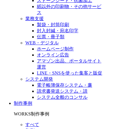
ストーンシート・抗菌加工
紙以外の印刷物・その他サービ
ス
業務支援
製袋・封筒印刷
封入封緘・宛名印字
伝票・冊子類
WEB・デジタル
ホームページ制作
オンライン広告
アマゾン出品、ポータルサイト
運営
LINE・SNSを使った集客と販促
システム開発
電子帳簿保存システム・廉
請求書発送システム・請
システム全般のコンサル
制作事例
WORKS
制作事例
すべて