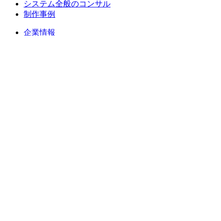
システム全般のコンサル
制作事例
企業情報
代表挨拶
会社概要
経営理念
沿革
アクセス
SDGsへの取り組み
認定書・許可書
設備紹介
スタッフ紹介
お知らせ
お問い合わせ・見積依頼
プライバシーポリシー
個人情報の取扱い
サイトマップ